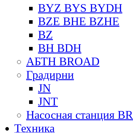
BYZ BYS BYDH
BZE BHE BZHE
BZ
BH BDH
АБТН BROAD
Градирни
JN
JNT
Насосная станция 
Техника