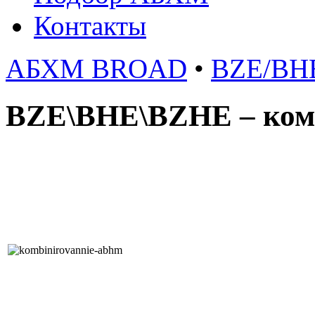
Контакты
АБХМ BROAD
•
BZE/BH
BZE\BHE\BZHE – ко