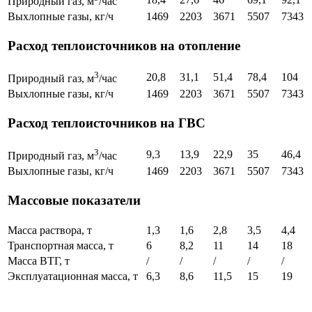
Природный газ, м
/час
Выхлопные газы, кг/ч
1469
2203
3671
5507
7343
Расход теплоисточников на отопление
3
20,8
31,1
51,4
78,4
104
Природный газ, м
/час
Выхлопные газы, кг/ч
1469
2203
3671
5507
7343
Расход теплоисточников на ГВС
3
9,3
13,9
22,9
35
46,4
Природный газ, м
/час
Выхлопные газы, кг/ч
1469
2203
3671
5507
7343
Массовые показатели
Масса раствора, т
1,3
1,6
2,8
3,5
4,4
Транспортная масса, т
6
8,2
11
14
18
Масса ВТГ, т
/
/
/
/
/
Эксплуатационная масса, т
6,3
8,6
11,5
15
19