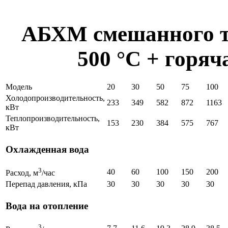
АБХМ смешанного т
500 °С + горяч
Модель
20
30
50
75
100
Холодопроизводительность,
233
349
582
872
1163
кВт
Теплопроизводительность,
153
230
384
575
767
кВт
Охлажденная вода
3
40
60
100
150
200
Расход, м
/час
Перепад давления, кПа
30
30
30
30
30
Вода на отопление
3