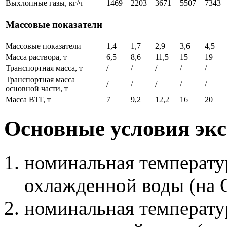
Выхлопные газы, кг/ч
1469
2203
3671
5507
7343
Массовые показатели
Массовые показатели
1,4
1,7
2,9
3,6
4,5
Масса раствора, т
6,5
8,6
11,5
15
19
Транспортная масса, т
/
/
/
/
/
Транспортная масса
/
/
/
/
/
основной части, т
Масса ВТГ, т
7
9,2
12,2
16
20
Основные условия эк
номинальная температ
охлажденной воды (на С
номинальная температ