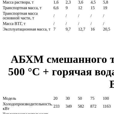
Масса раствора, т
1,6
2,3
3,6
4,5
5,8
Транспортная масса, т
6,6
9
12
15
19
Транспортная масса
/
/
/
/
/
основной части, т
Масса ВТГ, т
/
/
/
/
/
Эксплуатационная масса, т
7
9,7
12,7
16
20,5
АБХМ смешанного т
500 °С + горячая вод
Модель
20
30
50
75
100
Холодопроизводительность,
233
349
582
872
1163
кВт