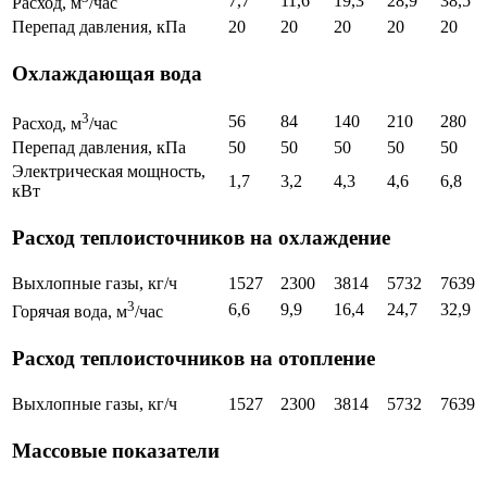
7,7
11,6
19,3
28,9
38,5
Расход, м
/час
Перепад давления, кПа
20
20
20
20
20
Охлаждающая вода
3
56
84
140
210
280
Расход, м
/час
Перепад давления, кПа
50
50
50
50
50
Электрическая мощность,
1,7
3,2
4,3
4,6
6,8
кВт
Расход теплоисточников на охлаждение
Выхлопные газы, кг/ч
1527
2300
3814
5732
7639
3
6,6
9,9
16,4
24,7
32,9
Горячая вода, м
/час
Расход теплоисточников на отопление
Выхлопные газы, кг/ч
1527
2300
3814
5732
7639
Массовые показатели