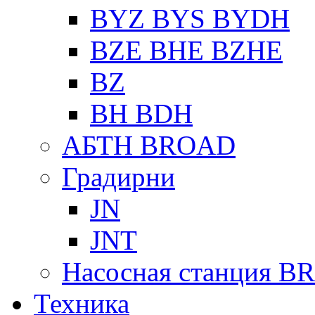
BYZ BYS BYDH
BZE BHE BZHE
BZ
BH BDH
АБТН BROAD
Градирни
JN
JNT
Насосная станция 
Техника