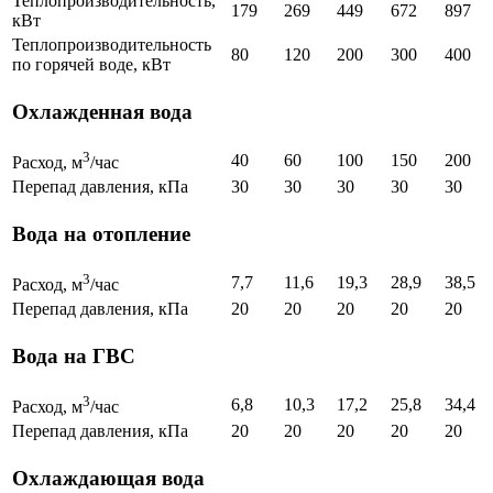
Теплопроизводительность,
179
269
449
672
897
кВт
Теплопроизводительность
80
120
200
300
400
по горячей воде, кВт
Охлажденная вода
3
40
60
100
150
200
Расход, м
/час
Перепад давления, кПа
30
30
30
30
30
Вода на отопление
3
7,7
11,6
19,3
28,9
38,5
Расход, м
/час
Перепад давления, кПа
20
20
20
20
20
Вода на ГВС
3
6,8
10,3
17,2
25,8
34,4
Расход, м
/час
Перепад давления, кПа
20
20
20
20
20
Охлаждающая вода