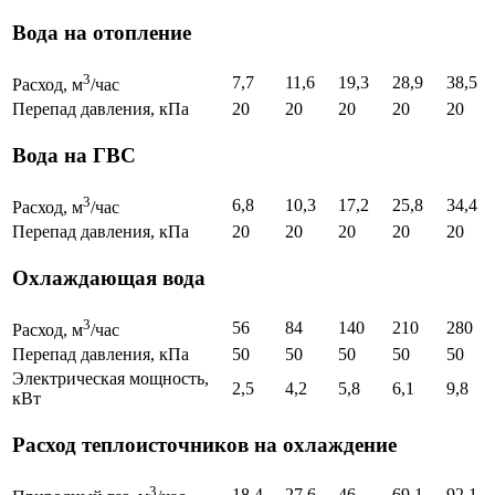
Вода на отопление
3
7,7
11,6
19,3
28,9
38,5
Расход, м
/час
Перепад давления, кПа
20
20
20
20
20
Вода на ГВС
3
6,8
10,3
17,2
25,8
34,4
Расход, м
/час
Перепад давления, кПа
20
20
20
20
20
Охлаждающая вода
3
56
84
140
210
280
Расход, м
/час
Перепад давления, кПа
50
50
50
50
50
Электрическая мощность,
2,5
4,2
5,8
6,1
9,8
кВт
Расход теплоисточников на охлаждение
3
18,4
27,6
46
69,1
92,1