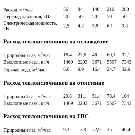
3
56
84
140
210
280
Расход, м
/час
Перепад давления, кПа
50
50
50
50
50
Электрическая мощность,
2,5
4,2
5,8
6,1
9,8
кВт
Расход теплоисточников на охлаждение
3
18,4
27,6
46
69,1
92,1
Природный газ, м
/час
Выхлопные газы, кг/ч
1469
2203
3671
5507
7343
3
6,6
9,9
16,4
24,7
32,9
Горячая вода, м
/час
Расход теплоисточников на отопление
3
20,8
31,1
51,4
78,4
104
Природный газ, м
/час
Выхлопные газы, кг/ч
1469
2203
3671
5507
7343
Расход теплоисточников на ГВС
3
9,3
13,9
22,9
35
46,4
Природный газ, м
/час