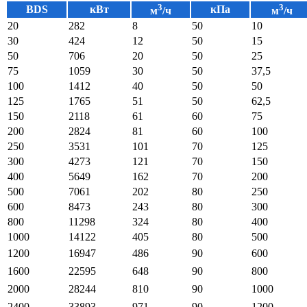
3
3
BDS
кВт
кПа
м
/ч
м
/ч
20
282
8
50
10
30
424
12
50
15
50
706
20
50
25
75
1059
30
50
37,5
100
1412
40
50
50
125
1765
51
50
62,5
150
2118
61
60
75
200
2824
81
60
100
250
3531
101
70
125
300
4273
121
70
150
400
5649
162
70
200
500
7061
202
80
250
600
8473
243
80
300
800
11298
324
80
400
1000
14122
405
80
500
1200
16947
486
90
600
1600
22595
648
90
800
2000
28244
810
90
1000
2400
33893
971
90
1200