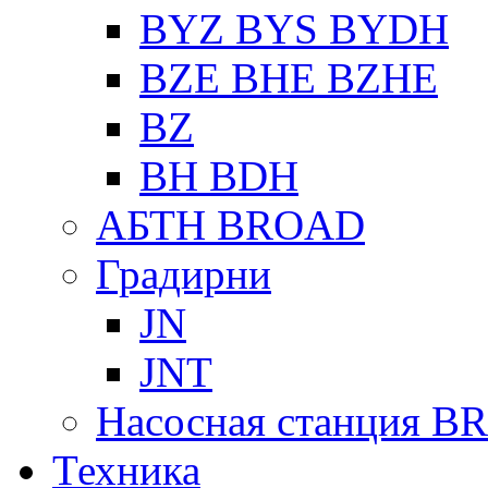
BYZ BYS BYDH
BZE BHE BZHE
BZ
BH BDH
АБТН BROAD
Градирни
JN
JNT
Насосная станция 
Техника