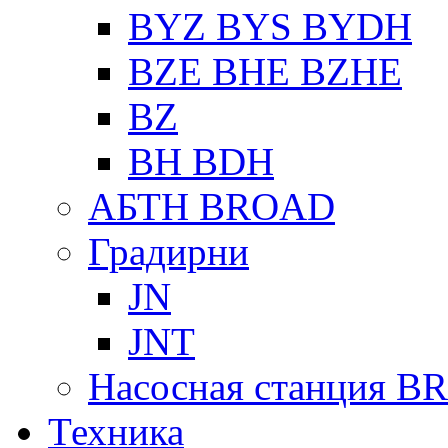
BYZ BYS BYDH
BZE BHE BZHE
BZ
BH BDH
АБТН BROAD
Градирни
JN
JNT
Насосная станция 
Техника